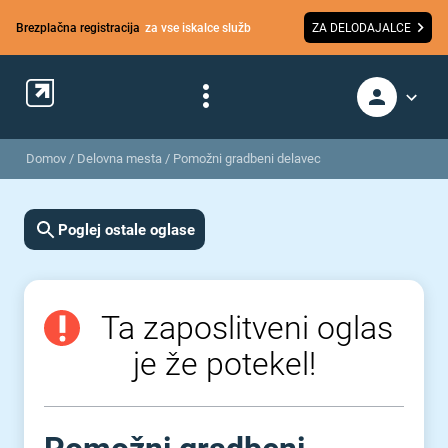
Brezplačna registracija
za vse iskalce služb
ZA DELODAJALCE
Domov
/
Delovna mesta
/
Pomožni gradbeni delavec
Poglej ostale oglase
Ta zaposlitveni oglas
je že potekel!