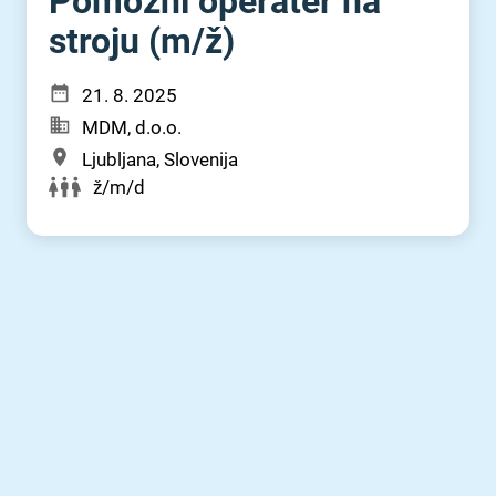
Pomožni operater na
stroju (m⁠/⁠ž)
21. 8. 2025
MDM, d.o.o.
Ljubljana, Slovenija
ž/m/d