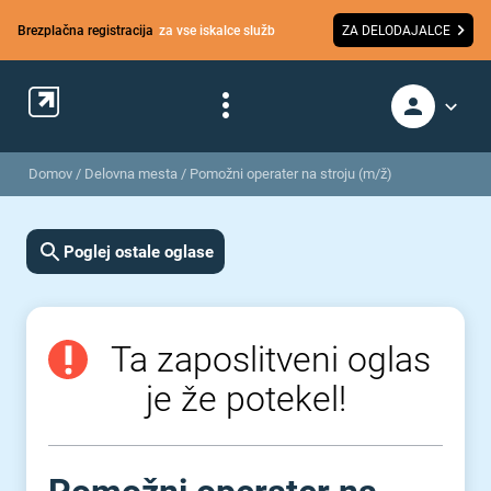
Brezplačna registracija
za vse iskalce služb
ZA DELODAJALCE
Domov
/
Delovna mesta
/
Pomožni operater na stroju (m/ž)
Poglej ostale oglase
Ta zaposlitveni oglas
je že potekel!