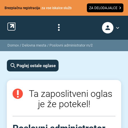
Brezplačna registracija
za vse iskalce služb
ZA DELODAJALCE
Domov
/
Delovna mesta
/
Poslovni administrator m/ž
Poglej ostale oglase
Ta zaposlitveni oglas
je že potekel!