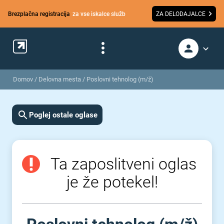
Brezplačna registracija
za vse iskalce služb
ZA DELODAJALCE
Domov
/
Delovna mesta
/
Poslovni tehnolog (m/ž)
Poglej ostale oglase
Ta zaposlitveni oglas
je že potekel!