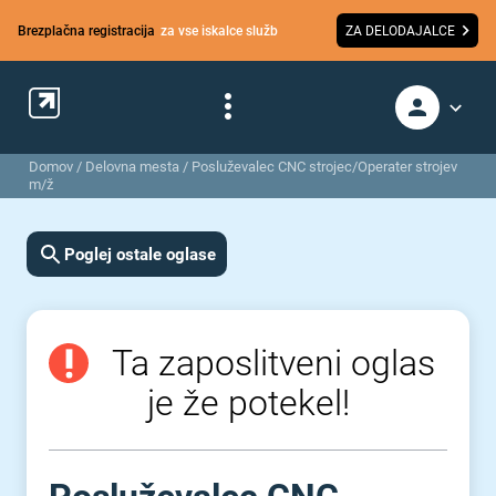
Brezplačna registracija
za vse iskalce služb
ZA DELODAJALCE
Domov
/
Delovna mesta
/
Posluževalec CNC strojec/Operater strojev
m/ž
Poglej ostale oglase
Ta zaposlitveni oglas
je že potekel!