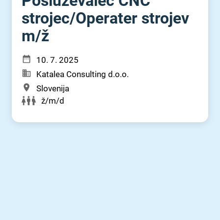
Posluževalec CNC
strojec⁠/⁠Operater strojev
m⁠/⁠ž
10. 7. 2025
Katalea Consulting d.o.o.
Slovenija
ž/m/d