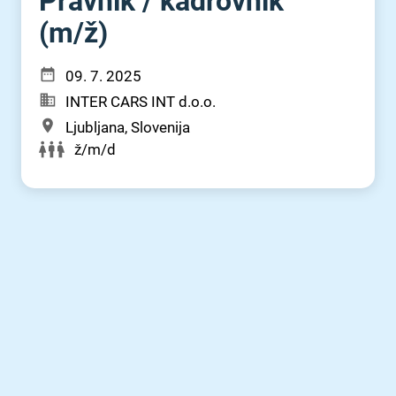
Pravnik ⁠/⁠ kadrovnik
(m⁠/⁠ž)
09. 7. 2025
INTER CARS INT d.o.o.
Ljubljana, Slovenija
ž/m/d