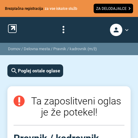
Brezplačna registracija
za vse iskalce služb
ZA DELODAJALCE
Domov
/
Delovna mesta
/
Pravnik / kadrovnik (m/ž)
Poglej ostale oglase
Ta zaposlitveni oglas
je že potekel!