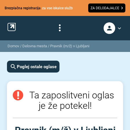
Brezplačna registracija
za vse iskalce služb
ZA DELODAJALCE
Domov
/
Delovna mesta
/
Pravnik (m/ž) v Ljubljani
Poglej ostale oglase
Ta zaposlitveni oglas
je že potekel!