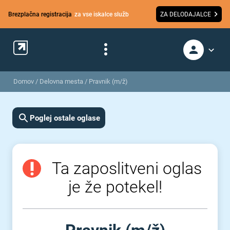
Brezplačna registracija
za vse iskalce služb
ZA DELODAJALCE
Domov
/
Delovna mesta
/
Pravnik (m/ž)
Poglej ostale oglase
Ta zaposlitveni oglas
je že potekel!