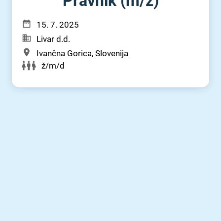
Pravnik (m⁠/⁠ž)
15. 7. 2025
Livar d.d.
Ivančna Gorica, Slovenija
ž/m/d