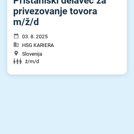
Pristaniški delavec za
privezovanje tovora
m⁠/⁠ž⁠/⁠d
03. 8. 2025
HSG KARIERA
Slovenija
ž/m/d