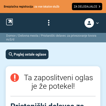
Brezplačna registracija
za vse iskalce služb
ZA DELODAJALCE
Domov
/
Delovna mesta
/
Pristaniški delavec za privezovanje tovora
m/ž/d
Poglej ostale oglase
Ta zaposlitveni oglas
je že potekel!