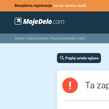
Brezplačna registracija
za vse iskalce služb
Domov
/
Delovna mesta
/
Procesni kontrolor m/ž/d
Poglej ostale oglase
Ta zap