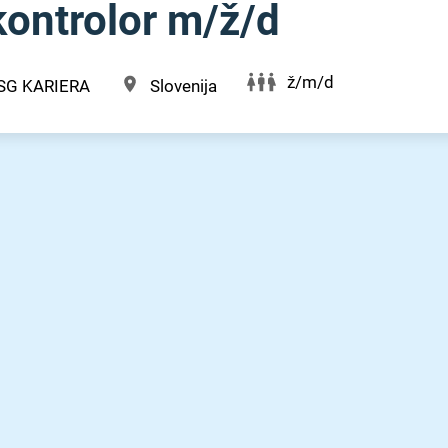
ntrolor m⁠/⁠ž⁠/⁠d
ž/m/d
SG KARIERA
Slovenija