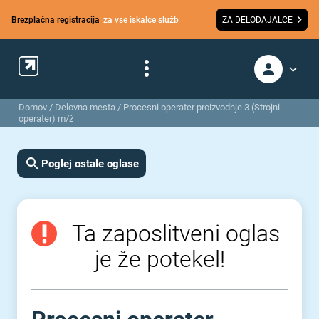
Brezplačna registracija
za vse iskalce služb
ZA DELODAJALCE
Domov
/
Delovna mesta
/
Procesni operater proizvodnje 3 (Strojni
operater) m/ž
Poglej ostale oglase
Ta zaposlitveni oglas
je že potekel!