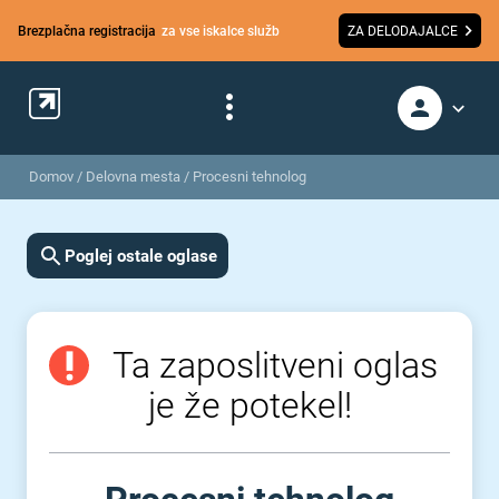
Brezplačna registracija
za vse iskalce služb
ZA DELODAJALCE
Domov
/
Delovna mesta
/
Procesni tehnolog
Poglej ostale oglase
Ta zaposlitveni oglas
je že potekel!