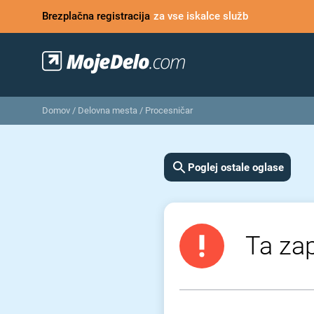
Brezplačna registracija
za vse iskalce služb
Domov
/
Delovna mesta
/
Procesničar
Poglej ostale oglase
Ta zap