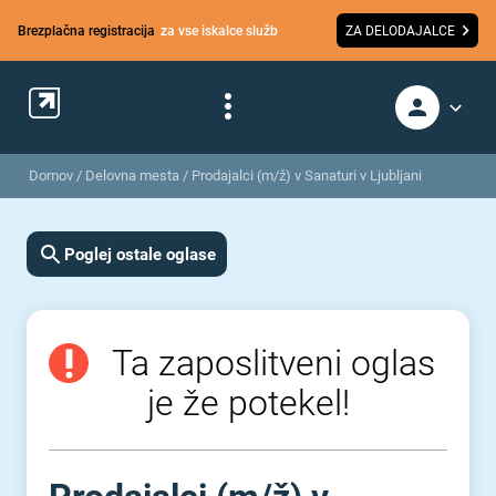
Brezplačna registracija
za vse iskalce služb
ZA DELODAJALCE
Domov
/
Delovna mesta
/
Prodajalci (m/ž) v Sanaturi v Ljubljani
Poglej ostale oglase
Ta zaposlitveni oglas
je že potekel!