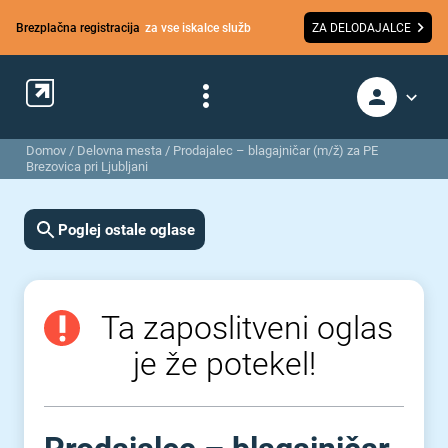
Brezplačna registracija
za vse iskalce služb
ZA DELODAJALCE
Domov
/
Delovna mesta
/
Prodajalec – blagajničar (m/ž) za PE
Brezovica pri Ljubljani
Poglej ostale oglase
Ta zaposlitveni oglas
je že potekel!