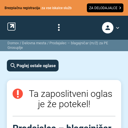
Brezplačna registracija
za vse iskalce služb
ZA DELODAJALCE
Domov
/
Delovna mesta
/
Prodajalec – blagajničar (m/ž) za PE
Grosuplje
Poglej ostale oglase
Ta zaposlitveni oglas
je že potekel!