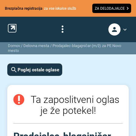
Brezplačna registracija
za vse iskalce služb
ZA DELODAJALCE
Domov
/
Delovna mesta
/
Prodajalec-blagajničar (m/ž) za PE Novo
mesto
Poglej ostale oglase
Ta zaposlitveni oglas
je že potekel!