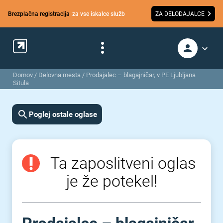
Brezplačna registracija
za vse iskalce služb
ZA DELODAJALCE
Domov
/
Delovna mesta
/
Prodajalec – blagajničar, v PE Ljubljana
Situla
Poglej ostale oglase
Ta zaposlitveni oglas
je že potekel!