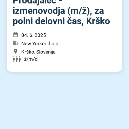
Prodajalec -
izmenovodja (m⁠/⁠ž), za
polni delovni čas, Krško
04. 6. 2025
New Yorker d.o.o.
Krško, Slovenija
ž/m/d