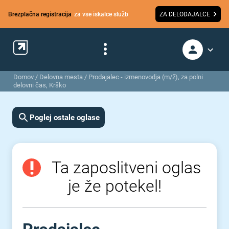
Brezplačna registracija
za vse iskalce služb
ZA DELODAJALCE
Domov
/
Delovna mesta
/
Prodajalec - izmenovodja (m/ž), za polni
delovni čas, Krško
Poglej ostale oglase
Ta zaposlitveni oglas
je že potekel!