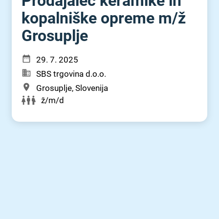
Prodajalec keramike in
kopalniške opreme m⁠/⁠ž
Grosuplje
29. 7. 2025
SBS trgovina d.o.o.
Grosuplje, Slovenija
ž/m/d