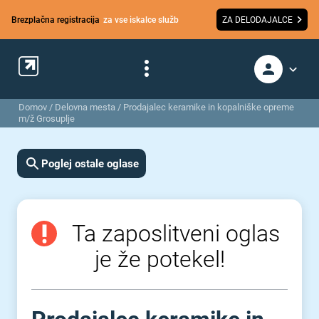
Brezplačna registracija
za vse iskalce služb
ZA DELODAJALCE
Domov
/
Delovna mesta
/
Prodajalec keramike in kopalniške opreme
m/ž Grosuplje
Poglej ostale oglase
Ta zaposlitveni oglas
je že potekel!