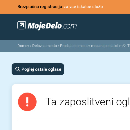
Brezplačna registracija
za vse iskalce služb
Domov
/
Delovna mesta
/
Prodajalec mesar/ mesar specialist m/ž, 
Poglej ostale oglase
Ta zaposlitveni ogl