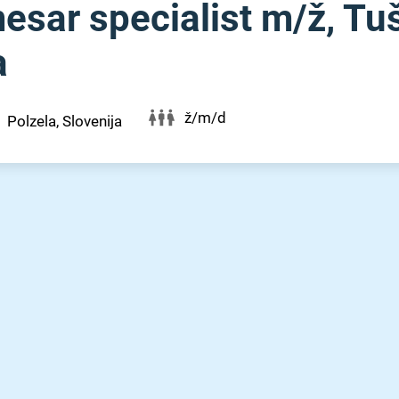
esar specialist m⁠/⁠ž, Tu
a
ž/m/d
Polzela, Slovenija