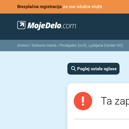
Brezplačna registracija
za vse iskalce služb
Domov
/
Delovna mesta
/
Prodajalec (m/ž), Ljubljana (Center Vič)
Poglej ostale oglase
Ta zap