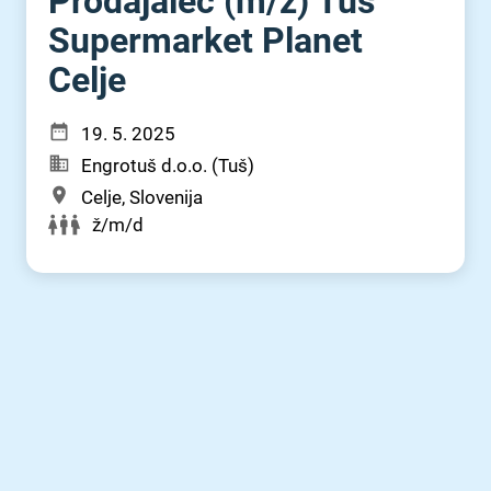
Prodajalec (m⁠/⁠ž) Tuš
Supermarket Planet
Celje
19. 5. 2025
Engrotuš d.o.o. (Tuš)
Celje, Slovenija
ž/m/d