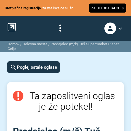
Brezplačna registracija
za vse iskalce služb
ZA DELODAJALCE
Domov
/
Delovna mesta
/
Prodajalec (m/ž) Tuš Supermarket Planet
Celje
Poglej ostale oglase
Ta zaposlitveni oglas
je že potekel!