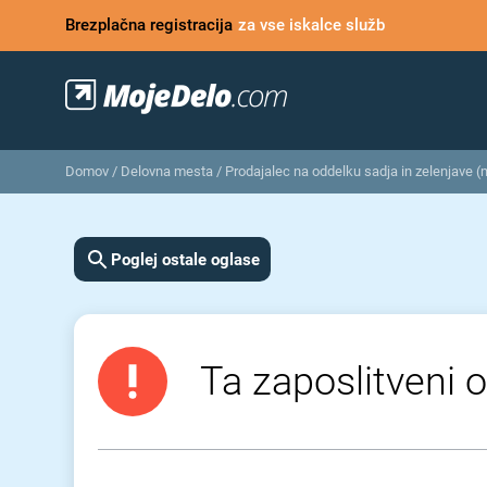
Brezplačna registracija
za vse iskalce služb
Domov
/
Delovna mesta
/
Prodajalec na oddelku sadja in zelenjave (
Poglej ostale oglase
Ta zaposlitveni o