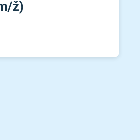
⁠/⁠ž)