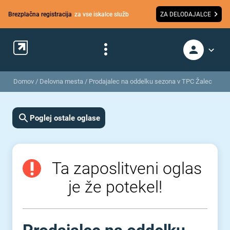
Brezplačna registracija
za vse iskalce služb
ZA DELODAJALCE
Domov
/
Delovna mesta
/
Prodajalec na oddelku sezona v TPC Žalec
Poglej ostale oglase
Ta zaposlitveni oglas
je že potekel!