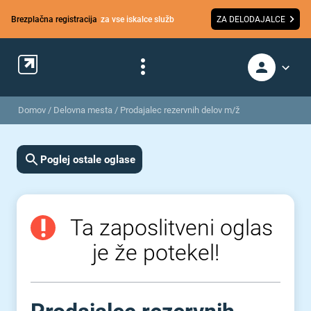
Brezplačna registracija
za vse iskalce služb
ZA DELODAJALCE
Domov
/
Delovna mesta
/
Prodajalec rezervnih delov m/ž
Poglej ostale oglase
Ta zaposlitveni oglas
je že potekel!