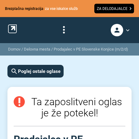
Brezplačna registracija
za vse iskalce služb
ZA DELODAJALCE
Domov
/
Delovna mesta
/
Prodajalec v PE Slovenske Konjice (m/ž/d)
Poglej ostale oglase
Ta zaposlitveni oglas
je že potekel!