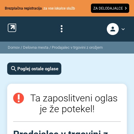
Brezplačna registracija
za vse iskalce služb
ZA DELODAJALCE
Domov
/
Delovna mesta
/
Prodajalec v trgovini z orožjem
Poglej ostale oglase
Ta zaposlitveni oglas
je že potekel!