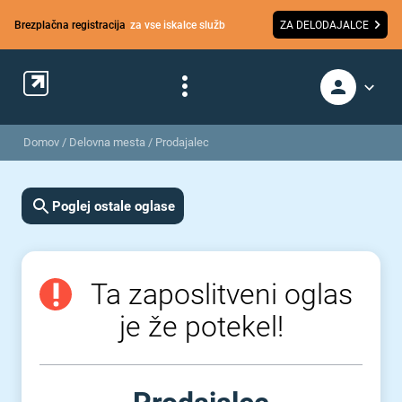
Brezplačna registracija
za vse iskalce služb
ZA DELODAJALCE
Domov
/
Delovna mesta
/
Prodajalec
Poglej ostale oglase
Ta zaposlitveni oglas
je že potekel!