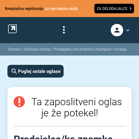
Brezplačna registracija
za vse iskalce služb
ZA DELODAJALCE
Domov
/
Delovna mesta
/
Prodajalec/ka znamke Champion v Kranju
Poglej ostale oglase
Ta zaposlitveni oglas
je že potekel!