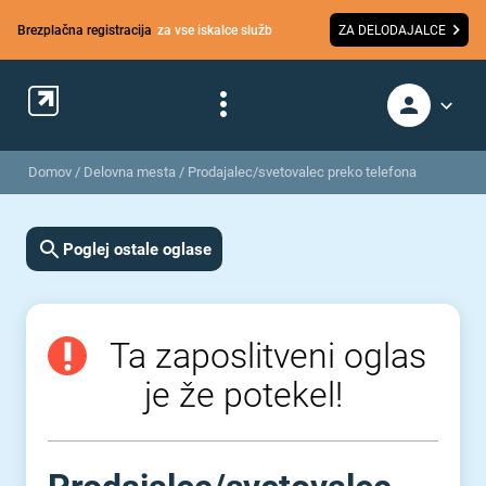
Brezplačna registracija
za vse iskalce služb
ZA DELODAJALCE
Domov
/
Delovna mesta
/
Prodajalec/svetovalec preko telefona
Poglej ostale oglase
Ta zaposlitveni oglas
je že potekel!