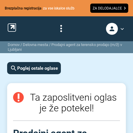
Brezplačna registracija
za vse iskalce služb
ZA DELODAJALCE
Domov
/
Delovna mesta
/
Prodajni agent za terensko prodajo (m/ž) v
Ljubljani
Poglej ostale oglase
Ta zaposlitveni oglas
je že potekel!