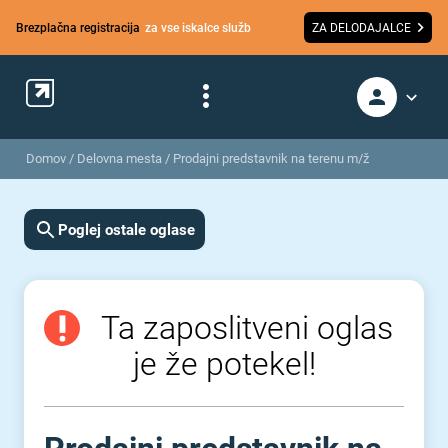
Brezplačna registracija
za vse iskalce služb
ZA DELODAJALCE
Domov
/
Delovna mesta
/
Prodajni predstavnik na terenu m/ž
Poglej ostale oglase
Ta zaposlitveni oglas
je že potekel!