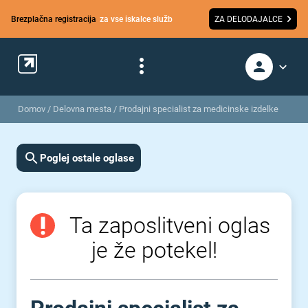
Brezplačna registracija
za vse iskalce služb
ZA DELODAJALCE
Domov
/
Delovna mesta
/
Prodajni specialist za medicinske izdelke
Poglej ostale oglase
Ta zaposlitveni oglas
je že potekel!