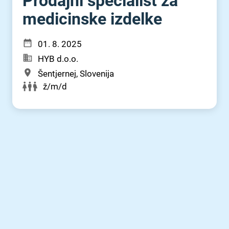
Prodajni specialist za
medicinske izdelke
01. 8. 2025
HYB d.o.o.
Šentjernej, Slovenija
ž/m/d