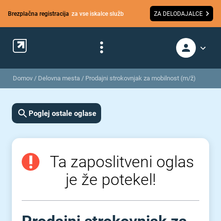
Brezplačna registracija
za vse iskalce služb
ZA DELODAJALCE
Domov
/
Delovna mesta
/
Prodajni strokovnjak za mobilnost (m/ž)
Poglej ostale oglase
Ta zaposlitveni oglas
je že potekel!