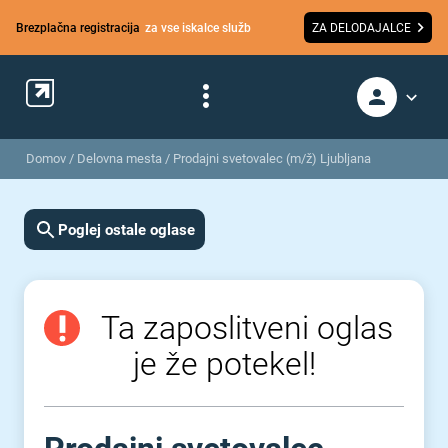
Brezplačna registracija
za vse iskalce služb
ZA DELODAJALCE
Domov
/
Delovna mesta
/
Prodajni svetovalec (m/ž) Ljubljana
Poglej ostale oglase
Ta zaposlitveni oglas
je že potekel!