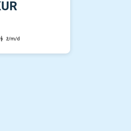
RKUR
ž/m/d