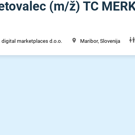
etovalec (m⁠/⁠ž) TC ME
a digital marketplaces d.o.o.
Maribor, Slovenija