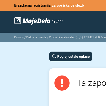
Brezplačna registracija
za vse iskalce služb
Domov
/
Delovna mesta
/
Prodajni svetovalec (m/ž) TC MERKUR Mar
Poglej ostale oglase
Ta zapos