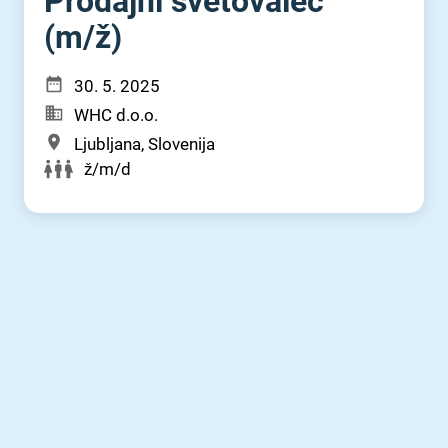
Prodajni svetovalec
(m⁠/⁠ž)
30. 5. 2025
WHC d.o.o.
Ljubljana, Slovenija
ž/m/d