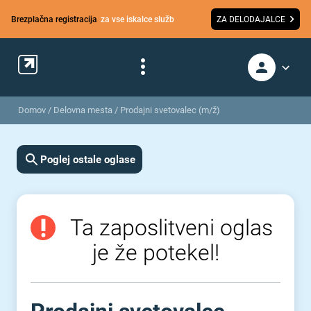
Brezplačna registracija
za vse iskalce služb
ZA DELODAJALCE
Domov
/
Delovna mesta
/
Prodajni svetovalec (m/ž)
Poglej ostale oglase
Ta zaposlitveni oglas
je že potekel!