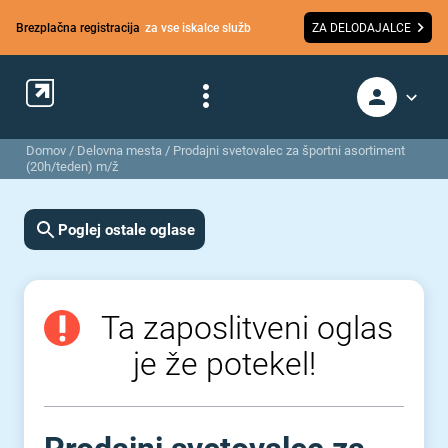
Brezplačna registracija
za vse iskalce služb
ZA DELODAJALCE
Domov
/
Delovna mesta
/
Prodajni svetovalec za športni asortiment
(20h/teden) m/ž
Poglej ostale oglase
Ta zaposlitveni oglas
je že potekel!