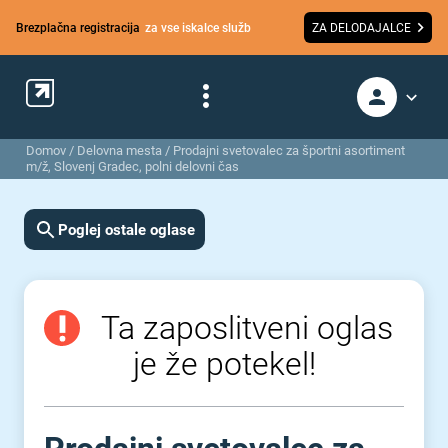
Brezplačna registracija
za vse iskalce služb
ZA DELODAJALCE
Domov
/
Delovna mesta
/
Prodajni svetovalec za športni asortiment
m/ž, Slovenj Gradec, polni delovni čas
Poglej ostale oglase
Ta zaposlitveni oglas
je že potekel!