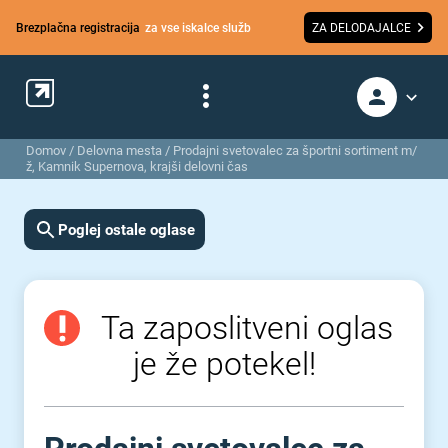
Brezplačna registracija
za vse iskalce služb
ZA DELODAJALCE
Domov
/
Delovna mesta
/
Prodajni svetovalec za športni sortiment m/
ž, Kamnik Supernova, krajši delovni čas
Poglej ostale oglase
Ta zaposlitveni oglas
je že potekel!