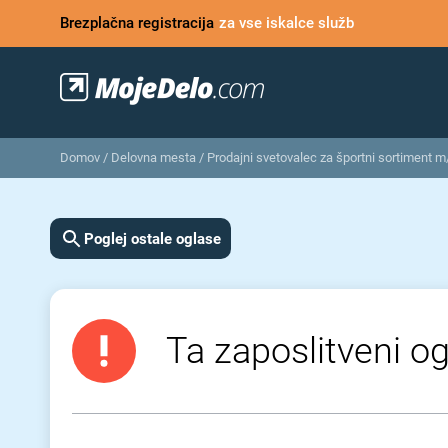
Brezplačna registracija
za vse iskalce služb
Domov
/
Delovna mesta
/
Prodajni svetovalec za športni sortiment m/
Poglej ostale oglase
Ta zaposlitveni og