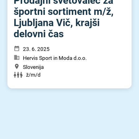
Prodajni svetovalec za
športni sortiment m⁠/⁠ž,
Ljubljana Vič, krajši
delovni čas
23. 6. 2025
Hervis Sport in Moda d.o.o.
Slovenija
ž/m/d