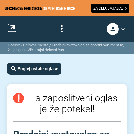
Brezplačna registracija
za vse iskalce služb
ZA DELODAJALCE
Domov
/
Delovna mesta
/
Prodajni svetovalec za športni sortiment m/
ž, Ljubljana Vič, krajši delovni čas
Poglej ostale oglase
Ta zaposlitveni oglas
je že potekel!