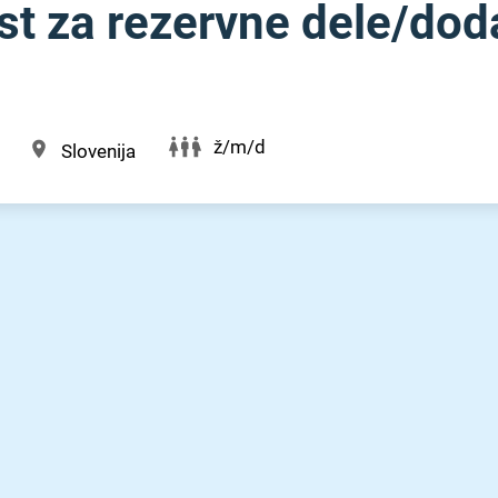
st za rezervne dele⁠/⁠do
ž/m/d
Slovenija