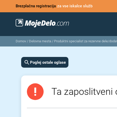
Brezplačna registracija
za vse iskalce služb
Domov
/
Delovna mesta
/
Produktni specialist za rezervne dele/dod
Poglej ostale oglase
Ta zaposlitveni 