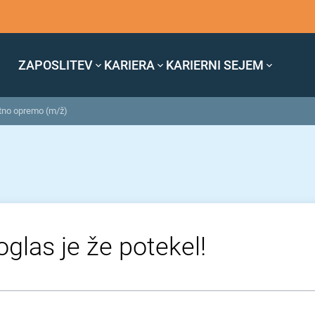
ZAPOSLITEV
KARIERA
KARIERNI SEJEM
atno opremo (m/ž)
oglas je že potekel!