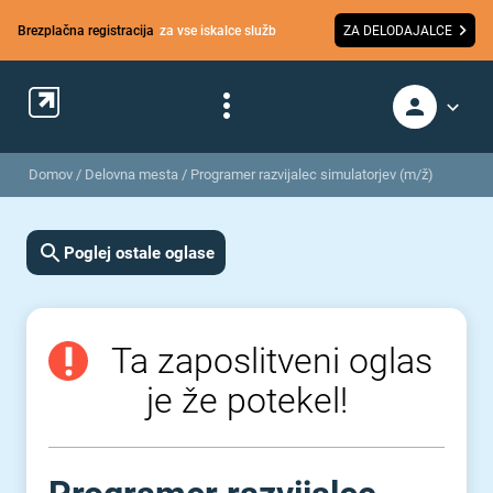
Brezplačna registracija
za vse iskalce služb
ZA DELODAJALCE
Domov
/
Delovna mesta
/
Programer razvijalec simulatorjev (m/ž)
Poglej ostale oglase
Ta zaposlitveni oglas
je že potekel!