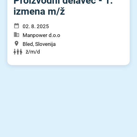
Proizvodni delavec - 1.
izmena m⁠/⁠ž
02. 8. 2025
Manpower d.o.o
Bled, Slovenija
ž/m/d