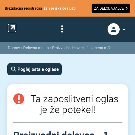
Brezplačna registracija
za vse iskalce služb
ZA DELODAJALCE
Domov
/
Delovna mesta
/
Proizvodni delavec - 1. izmena m/ž
Poglej ostale oglase
Ta zaposlitveni oglas
je že potekel!