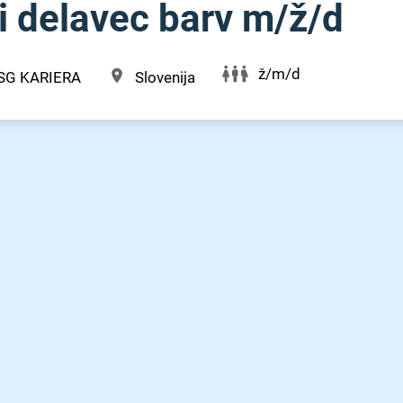
delavec barv m⁠/⁠ž⁠/⁠d
ž/m/d
SG KARIERA
Slovenija