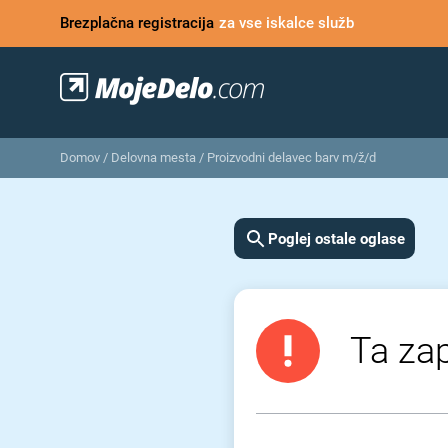
Brezplačna registracija
za vse iskalce služb
Domov
/
Delovna mesta
/
Proizvodni delavec barv m/ž/d
Poglej ostale oglase
Ta zap