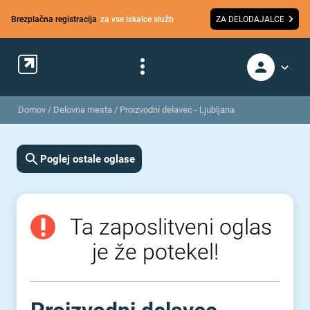
Brezplačna registracija
za vse iskalce služb
ZA DELODAJALCE
Domov
/
Delovna mesta
/
Proizvodni delavec - Ljubljana
Poglej ostale oglase
Ta zaposlitveni oglas
je že potekel!