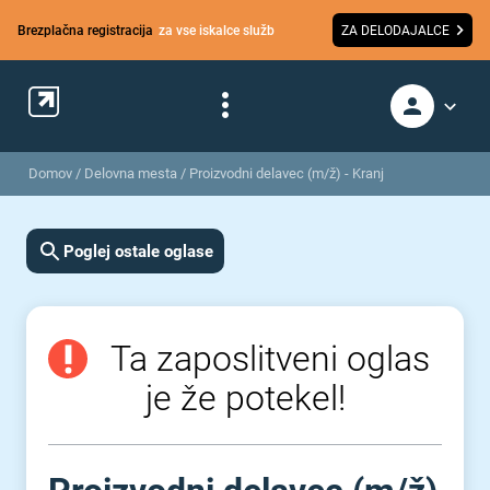
Brezplačna registracija
za vse iskalce služb
ZA DELODAJALCE
Domov
/
Delovna mesta
/
Proizvodni delavec (m/ž) - Kranj
Poglej ostale oglase
Ta zaposlitveni oglas
je že potekel!