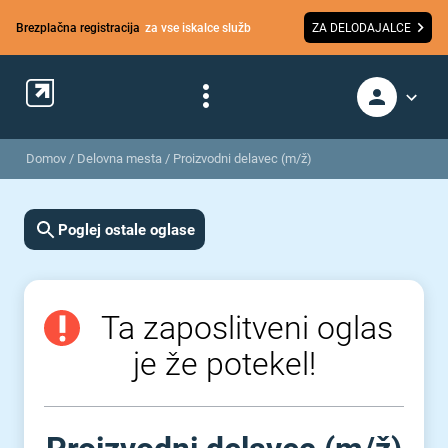
Brezplačna registracija
za vse iskalce služb
ZA DELODAJALCE
Domov
/
Delovna mesta
/
Proizvodni delavec (m/ž)
Poglej ostale oglase
Ta zaposlitveni oglas
je že potekel!